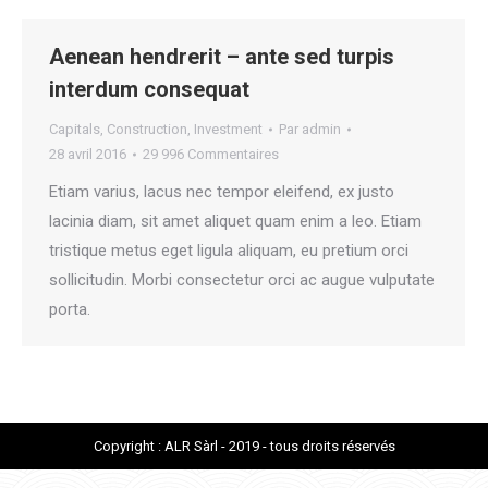
Aenean hendrerit – ante sed turpis
interdum consequat
Capitals
,
Construction
,
Investment
Par
admin
28 avril 2016
29 996 Commentaires
Etiam varius, lacus nec tempor eleifend, ex justo
lacinia diam, sit amet aliquet quam enim a leo. Etiam
tristique metus eget ligula aliquam, eu pretium orci
sollicitudin. Morbi consectetur orci ac augue vulputate
porta.
Copyright : ALR Sàrl - 2019 - tous droits réservés